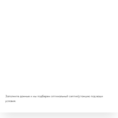
FAQ
Заполните данные и мы подберем оптимальный септик\станцию под ваши
условия.
Вопросы и ответы по
промышленным очистным