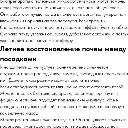
Биопрепараты с полезными микроорганизмами могут помочь,
если использовать их не как магию, а как часть общей схемы.
Они работают лучше, когда в почве есть органика, умеренная
влажность и нормальная температура. Если пролить
биопрепарат в сухую перегретую землю, эффект будет слабым.
Сначала почву увлажняют, рыхлят, добавляют органику, а потом
уже заселяют полезную микрофлору.
Летнее восстановление почвы между
посадками
Иногда теплица не пустует: ранняя зелень сменяется
огурцами, после рассады идут томаты, свободных недель почти
нет. Даже в таком режиме можно помогать почве.
Если освободилась часть грядки, ее не стоит оставлять голой.
Можно посеять быстрые сидераты, например горчицу или
фацелию, если они подходят под вашу схему культур. Их не
доводят до грубых стеблей, а срезают молодыми и используют
как зеленую массу.
Между растениями помогает мульча. Она защищает землю от
перегрева, уменьшает испарение и не дает образоваться