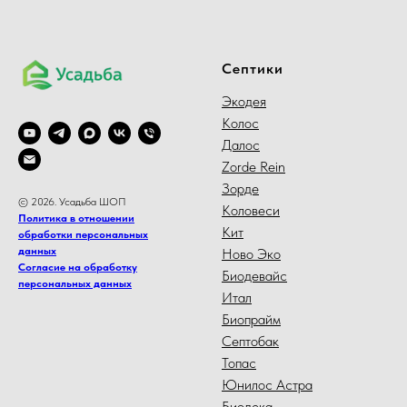
Септики
Экодея
Колос
Далос
Zorde Rein
Зорде
© 2026. Усадьба ШОП
Коловеси
Политика в отношении
Кит
обработки персональных
данных
Ново Эко
Согласие на обработку
Биодевайс
персональных данных
Итал
Биопрайм
Септобак
Топас
Юнилос Астра
Биодека