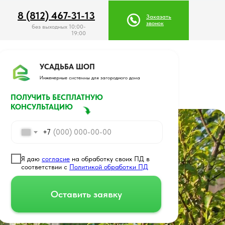
8 (812) 467-31-13
8 (812) 467-31-13
Заказать
Заказать
звонок
звонок
без выходных 10:00-
19:00
УСАДЬБА ШОП
Инженерные системмы для загородного дома
ПОЛУЧИТЬ БЕСПЛАТНУЮ
КОНСУЛЬТАЦИЮ
+7
Я даю
согласие
на обработку своих ПД в
соответствии с
Политикой обработки ПД
Оставить заявку