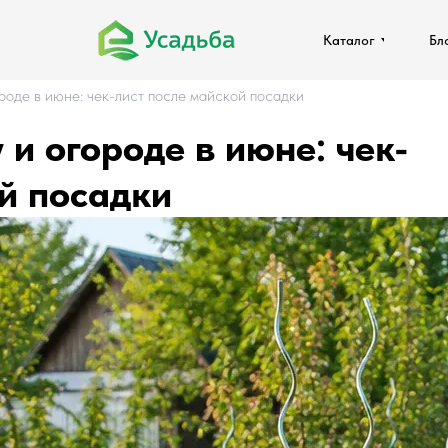
Каталог
Каталог
Бл
Бл
ороде в июне: чек-лист после майской посадки
 и огороде в июне: чек-
ой посадки