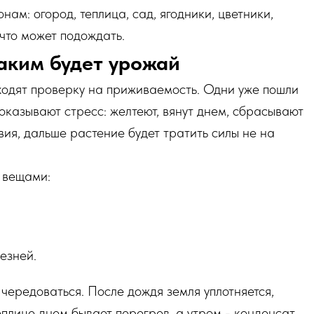
онам: огород, теплица, сад, ягодники, цветники,
 что может подождать.
аким будет урожай
ходят проверку на приживаемость. Одни уже пошли
 показывают стресс: желтеют, вянут днем, сбрасывают
вия, дальше растение будет тратить силы не на
 вещами:
езней.
чередоваться. После дождя земля уплотняется,
еплице днем бывает перегрев, а утром - конденсат.