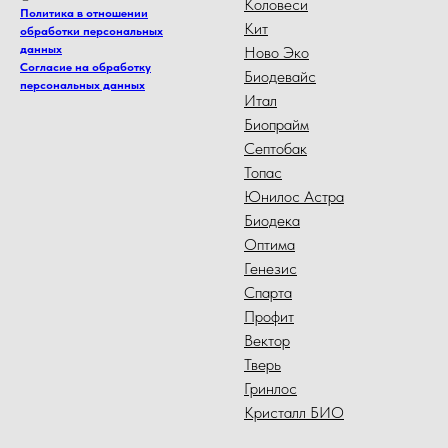
Коловеси
Политика в отношении
Кит
обработки персональных
данных
Ново Эко
Согласие на обработку
Биодевайс
персональных данных
Итал
Биопрайм
Септобак
Топас
Юнилос Астра
Биодека
Оптима
Генезис
Спарта
Профит
Вектор
Тверь
Гринлос
Кристалл БИО