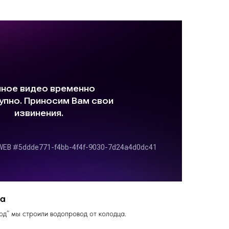
ца
од” мы строили водопровод от колодца.