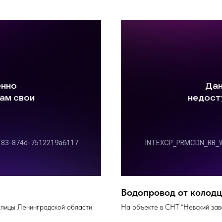
Водопровод от колод
глицы Ленинградской области.
На объекте в СНТ “Невский зав