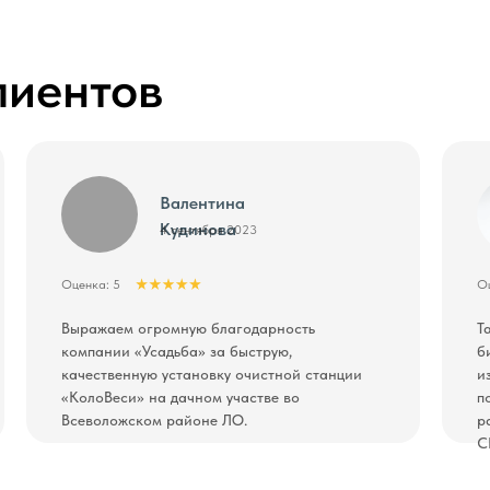
лиентов
Валентина
Кудинова
4 сентября 2023
Оценка: 5
Оц
Выражаем огромную благодарность
Т
компании «Усадьба» за быструю,
б
качественную установку очистной станции
и
«КолоВеси» на дачном участве во
п
Всеволожском районе ЛО.
р
С