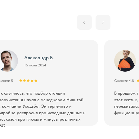
Александр Б.
16 июня 2024
енка: 5
Оценка: 4.8
ак случилось, что подбор станции
В прошлом г
иоочистки я начал с менеджером Никитой
этот септик
з компании Усадьба. Он терпеливо и
переживала,
одробно распросил про исходные данные и
функционирует
ассказал про плюсы и минусы различных
БО.