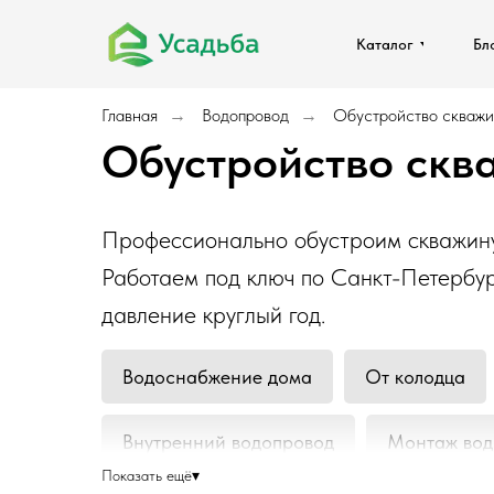
Каталог
Каталог
Бл
Бл
Главная
Водопровод
Обустройство скваж
→
→
Обустройство скв
Профессионально обустроим скважину: 
Работаем под ключ по Санкт-Петербур
давление круглый год.
Водоснабжение дома
От колодца
Внутренний водопровод
Монтаж вод
Показать ещё
▾