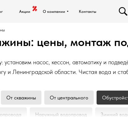
ог
ог
Акции
Акции
О компании
О компании
Контакты
Контакты
ины
ажины: цены, монтаж по
установим насос, кессон, автоматику и подведё
гу и Ленинградской области. Чистая вода и ста
От скважины
От центрального
Обустройс
опровода
Наружный водопровод
Зимний вод