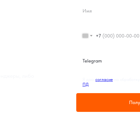
перед
+7
енджеры, либо
Я даю
согласие
на обработку
ПД
Полу