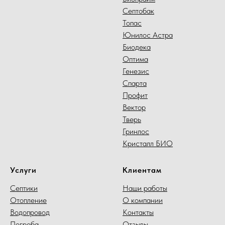
Септобак
Топас
Юнилос Астра
Биодека
Оптима
Генезис
Спарта
Профит
Вектор
Тверь
Гринлос
Кристалл БИО
Услуги
Клиентам
Септики
Наши работы
Отопление
О компании
Водопровод
Контакты
Погреба
Отзывы