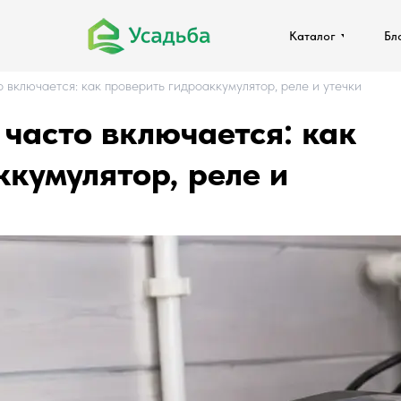
Каталог
Каталог
Бл
Бл
 включается: как проверить гидроаккумулятор, реле и утечки
часто включается: как
кумулятор, реле и