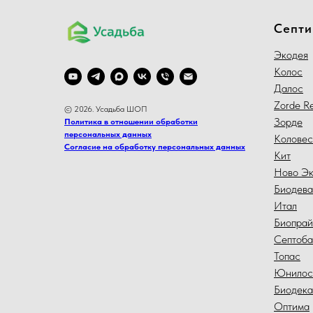
Септи
Экодея
Колос
Далос
Zorde Re
© 2026. Усадьба ШОП
Зорде
Политика в отношении обработки
персональных данных
Коловес
Согласие на обработку персональных данных
Кит
Ново Э
Биодева
Итал
Биопра
Септоба
Топас
Юнилос
Биодека
Оптима