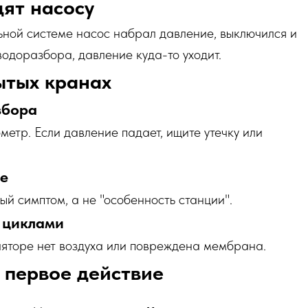
ят насосу
ьной системе насос набрал давление, выключился и
водоразбора, давление куда-то уходит.
ытых кранах
збора
етр. Если давление падает, ищите утечку или
е
й симптом, а не "особенность станции".
 циклами
уляторе нет воздуха или повреждена мембрана.
 первое действие