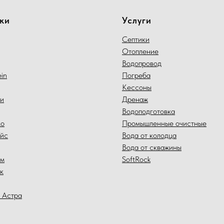
ки
Услуги
Септики
Отопление
Водопровод
in
Погреба
Кессоны
и
Дренаж
Водоподготовка
ко
Промышленные очистные
йс
Вода от колодца
Вода от скважины
йм
SoftRock
к
 Астра