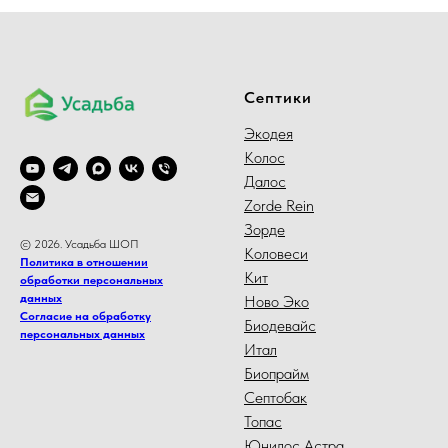
Септики
Экодея
Колос
Далос
Zorde Rein
Зорде
© 2026. Усадьба ШОП
Коловеси
Политика в отношении
Кит
обработки персональных
данных
Ново Эко
Согласие на обработку
Биодевайс
персональных данных
Итал
Биопрайм
Септобак
Топас
Юнилос Астра