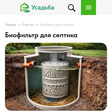
Главная
→
Септик
→
Биофильтр для септика
Биофильтр для септика