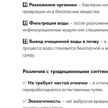
2️⃣
Разложение органики
– бактерии на
превращая их в безопасные вещества.
3️⃣
Фильтрация воды
– после разложени
инфильтрационные модули или специальны
4️⃣
Вывод очищенной воды в почву
– в 
процесса вода становится безопасной и в
среду.
Различия с традиционными септи
✅
Не требует частой откачки
– в отлич
перерабатываются естественным путем.
✅
Экологичность
– нет выбросов вредны
очистку через грунт.