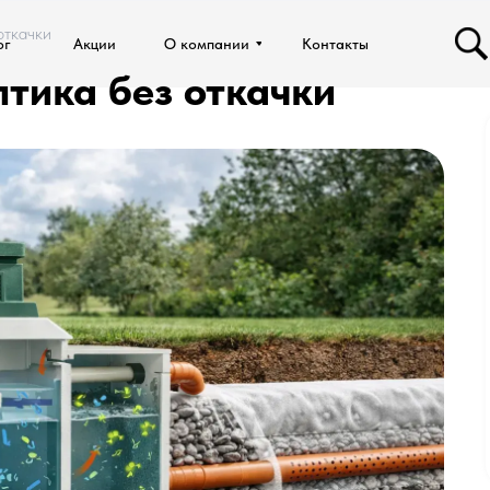
откачки
ог
ог
Акции
Акции
О компании
О компании
Контакты
Контакты
тика без откачки