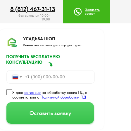
8 (812) 467-31-13
8 (812) 467-31-13
Заказать
Заказать
звонок
звонок
без выходных 10:00-
19:00
УСАДЬБА ШОП
Инженерные системмы для загородного дома
ПОЛУЧИТЬ БЕСПЛАТНУЮ
КОНСУЛЬТАЦИЮ
+7
Я даю
согласие
на обработку своих ПД в
соответствии с
Политикой обработки ПД
Оставить заявку