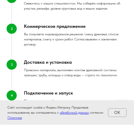
Свяжитесь с нашим специалистом. Мы соберём информацию об
участке, рельефе, уровне грунтовых вод и ваших задачах.
Коммерческое предложение
Вы получаете индивидуальное решение: схему дренажа, список
материалов, смету и сроки работ. Согласовываем и заключаем
договор.
Доставка и установка
Привозим материалы, выполняем монтаж дренажной системы:
траншеи, трубы, колодцы и отвод воды — строго по технологии.
Подключение и запуск
Проводим тестовый запуск системы, проверяем уклоны и водоотвод.
Передаём инструкции по обслуживанию и гарантии.
Сайт использует cookie и Яндекс.Метрику. Продолжая
OK
использование, вы соглашаетесь с
обработкой данных
согласно
Политике
.