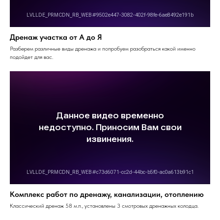
Дренаж участка от А до Я
FAQ
Разберем различные виды дренажа и попробуем разобраться какой именно
подойдет для вас.
Частые вопросы и ответы
Комплекс работ по дренажу, канализации, отоплению
Классический дренаж 58 м.п., установлены 3 смотровых дренажных колодца.