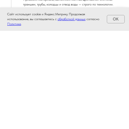
траншеи, трубы, колодцы и отвод воды — строго по технологии.
Сайт использует cookie и Яндекс.Метрику. Продолжая
OK
использование, вы соглашаетесь с
обработкой данных
согласно
Подключение и запуск
Политике
.
Проводим тестовый запуск системы, проверяем уклоны и водоотвод.
Передаём инструкции по обслуживанию и гарантии.