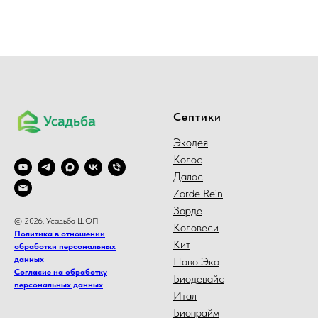
Септики
Экодея
Колос
Далос
Zorde Rein
Зорде
© 2026. Усадьба ШОП
Коловеси
Политика в отношении
Кит
обработки персональных
данных
Ново Эко
Согласие на обработку
Биодевайс
персональных данных
Итал
Биопрайм