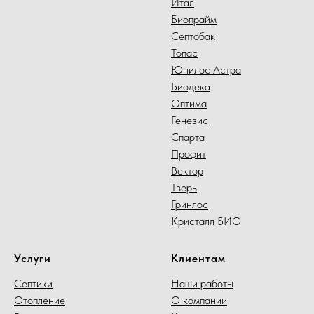
Итал
Биопрайм
Септобак
Топас
Юнилос Астра
Биодека
Оптима
Генезис
Спарта
Профит
Вектор
Тверь
Гринлос
Кристалл БИО
Услуги
Клиентам
Септики
Наши работы
Отопление
О компании