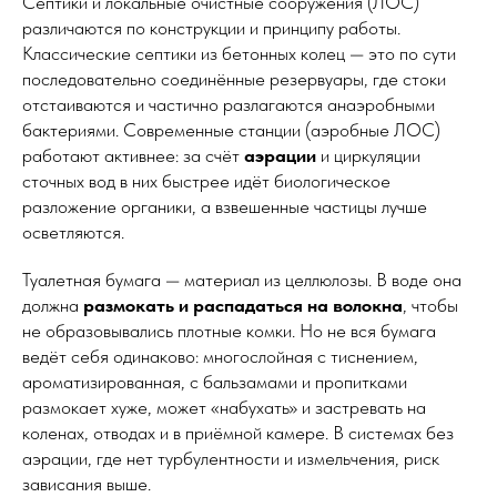
Септики и локальные очистные сооружения (ЛОС)
различаются по конструкции и принципу работы.
Классические септики из бетонных колец — это по сути
последовательно соединённые резервуары, где стоки
отстаиваются и частично разлагаются анаэробными
бактериями. Современные станции (аэробные ЛОС)
работают активнее: за счёт
аэрации
и циркуляции
сточных вод в них быстрее идёт биологическое
разложение органики, а взвешенные частицы лучше
осветляются.
Туалетная бумага — материал из целлюлозы. В воде она
должна
размокать и распадаться на волокна
, чтобы
не образовывались плотные комки. Но не вся бумага
ведёт себя одинаково: многослойная с тиснением,
ароматизированная, с бальзамами и пропитками
размокает хуже, может «набухать» и застревать на
коленах, отводах и в приёмной камере. В системах без
аэрации, где нет турбулентности и измельчения, риск
зависания выше.