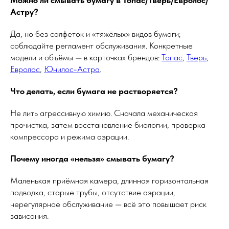
Можно ли смывать бумагу в Топас/Тверь/Евролос/
Астру?
Да, но без салфеток и «тяжёлых» видов бумаги;
соблюдайте регламент обслуживания. Конкретные
модели и объёмы — в карточках брендов:
Топас
,
Тверь
,
Евролос
,
Юнилос-Астра
.
Что делать, если бумага не растворяется?
Не лить агрессивную химию. Сначала механическая
прочистка, затем восстановление биологии, проверка
компрессора и режима аэрации.
Почему иногда «нельзя» смывать бумагу?
Маленькая приёмная камера, длинная горизонтальная
подводка, старые трубы, отсутствие аэрации,
нерегулярное обслуживание — всё это повышает риск
зависания.