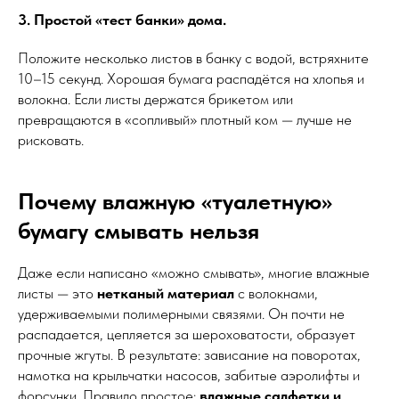
3. Простой «тест банки» дома.
Положите несколько листов в банку с водой, встряхните
10–15 секунд. Хорошая бумага распадётся на хлопья и
волокна. Если листы держатся брикетом или
превращаются в «сопливый» плотный ком — лучше не
рисковать.
Почему влажную «туалетную»
бумагу смывать нельзя
Даже если написано «можно смывать», многие влажные
листы — это
нетканый материал
с волокнами,
удерживаемыми полимерными связями. Он почти не
распадается, цепляется за шероховатости, образует
прочные жгуты. В результате: зависание на поворотах,
намотка на крыльчатки насосов, забитые аэролифты и
форсунки. Правило простое:
влажные салфетки и