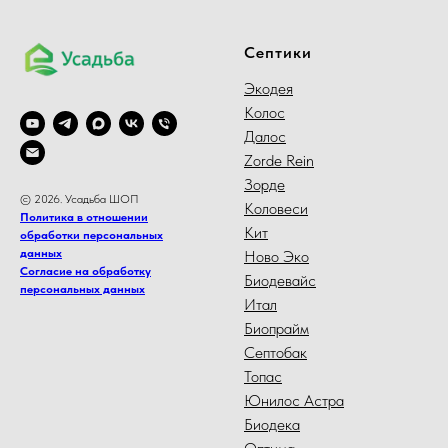
Септики
Экодея
Колос
Далос
Zorde Rein
Зорде
© 2026. Усадьба ШОП
Коловеси
Политика в отношении
Кит
обработки персональных
данных
Ново Эко
Согласие на обработку
Биодевайс
персональных данных
Итал
Биопрайм
Септобак
Топас
Юнилос Астра
Биодека