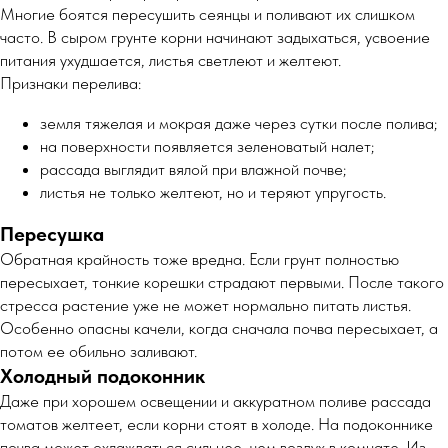
Многие боятся пересушить сеянцы и поливают их слишком
часто. В сыром грунте корни начинают задыхаться, усвоение
питания ухудшается, листья светлеют и желтеют.
Признаки перелива:
земля тяжелая и мокрая даже через сутки после полива;
на поверхности появляется зеленоватый налет;
рассада выглядит вялой при влажной почве;
листья не только желтеют, но и теряют упругость.
Пересушка
Обратная крайность тоже вредна. Если грунт полностью
пересыхает, тонкие корешки страдают первыми. После такого
стресса растение уже не может нормально питать листья.
Особенно опасны качели, когда сначала почва пересыхает, а
потом ее обильно заливают.
Холодный подоконник
Даже при хорошем освещении и аккуратном поливе рассада
томатов желтеет, если корни стоят в холоде. На подоконнике
почва может охлаждаться сильнее, чем воздух в комнате. Из-