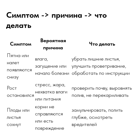
Симптом -> причина -> что
делать
Вероятная
Симптом
Что делать
причина
Пятна или
влага,
убрать лишние листья,
налет
загущение или
улучшить проветривание,
появляются
начало болезни
обработать по инструкции
снизу
стресс, жара,
Рост
проверить почву, выровнять
нехватка влаги
остановился
полив, не перекармливать
или питания
корни не
Плоды или
замульчировать, полить
справляются
листья
глубже, осмотреть
или есть
сохнут
вредителей
повреждение