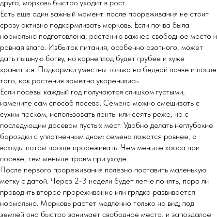
друга, морковь быстро уходит в рост.
Есть еще один важный момент: после прореживания не стоит
сразу активно подкармливать морковь. Если почва была
нормально подготовлена, растению важнее свободное место и
ровная влага. Избыток питания, особенно азотного, может
дать пышную ботву, но корнеплод будет грубее и хуже
храниться. Подкормки уместны только на бедной почве и после
того, как растения заметно укоренились.
Если посевы каждый год получаются слишком густыми,
измените сам способ посева. Семена можно смешивать с
сухим песком, использовать ленты или сеять реже, но с
последующим досевом пустых мест. Удобно делать неглубокие
бороздки с уплотненным дном: семена ложатся ровнее, а
всходы потом проще прореживать. Чем меньше хаоса при
посеве, тем меньше травм при уходе.
После первого прореживания полезно поставить маленькую
метку с датой. Через 2-3 недели будет легче понять, пора ли
проводить второе прореживание или грядка развивается
нормально. Морковь растет медленно только на вид; под
землей она быстро занимает свободное место, и запоздалое