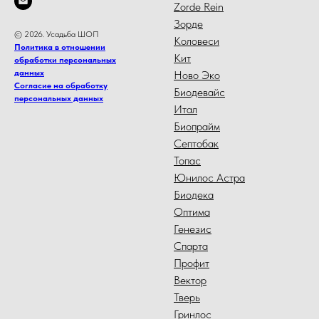
Zorde Rein
Зорде
© 2026. Усадьба ШОП
Коловеси
Политика в отношении
Кит
обработки персональных
данных
Ново Эко
Согласие на обработку
Биодевайс
персональных данных
Итал
Биопрайм
Септобак
Топас
Юнилос Астра
Биодека
Оптима
Генезис
Спарта
Профит
Вектор
Тверь
Гринлос