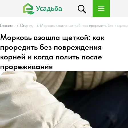
Главная
→
Огород
→
Морковь взошла щеткой: как проредить без повреж
Морковь взошла щеткой: как
проредить без повреждения
корней и когда полить после
прореживания