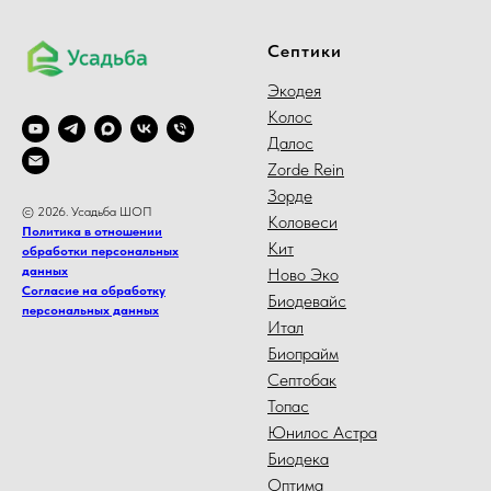
Септики
Экодея
Колос
Далос
Zorde Rein
Зорде
© 2026. Усадьба ШОП
Коловеси
Политика в отношении
Кит
обработки персональных
данных
Ново Эко
Согласие на обработку
Биодевайс
персональных данных
Итал
Биопрайм
Септобак
Топас
Юнилос Астра
Биодека
Оптима