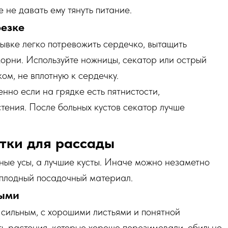
е не давать ему тянуть питание.
резке
ывке легко потревожить сердечко, вытащить
корни. Используйте ножницы, секатор или острый
ом, не вплотную к сердечку.
нно если на грядке есть пятнистости,
тения. После больных кустов секатор лучше
тки для рассады
ые усы, а лучшие кусты. Иначе можно незаметно
оплодный посадочный материал.
ными
 сильным, с хорошими листьями и понятной
ь растения, которые хорошо перезимовали, обильно