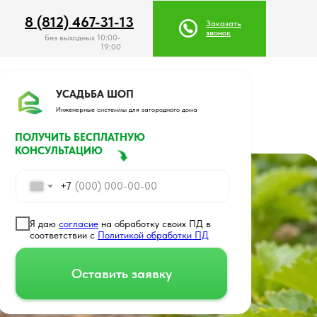
8 (812) 467-31-13
8 (812) 467-31-13
Заказать
Заказать
звонок
звонок
без выходных 10:00-
19:00
УСАДЬБА ШОП
Инженерные системмы для загородного дома
ПОЛУЧИТЬ БЕСПЛАТНУЮ
КОНСУЛЬТАЦИЮ
+7
Я даю
согласие
на обработку своих ПД в
соответствии с
Политикой обработки ПД
Оставить заявку