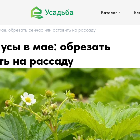
Каталог
Каталог
Бл
Бл
мае: обрезать сейчас или оставить на рассаду
усы в мае: обрезать
ть на рассаду