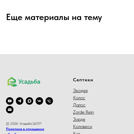
Еще материалы на тему
Септики
Экодея
Колос
Далос
Zorde Rein
Зорде
© 2026. Усадьба ШОП
Коловеси
Политика в отношении
Кит