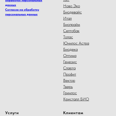
обработки персональных
данных
Ново Эко
Согласие на обработку
Биодевайс
персональных данных
Итал
Биопрайм
Септобак
Топас
Юнилос Астра
Биодека
Оптима
Генезис
Спарта
Профит
Вектор
Тверь
Гринлос
Кристалл БИО
Услуги
Клиентам