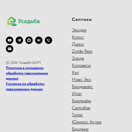
Септики
Экодея
Колос
Далос
Zorde Rein
Зорде
© 2026. Усадьба ШОП
Коловеси
Политика в отношении
Кит
обработки персональных
данных
Ново Эко
Согласие на обработку
Биодевайс
персональных данных
Итал
Биопрайм
Септобак
Топас
Юнилос Астра
Биодека