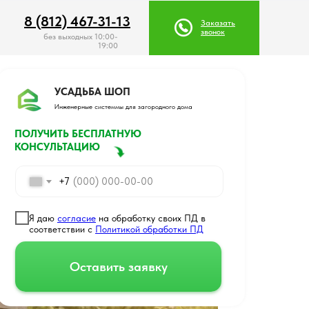
8 (812) 467-31-13
8 (812) 467-31-13
Заказать
Заказать
звонок
звонок
без выходных 10:00-
19:00
УСАДЬБА ШОП
Инженерные системмы для загородного дома
ПОЛУЧИТЬ БЕСПЛАТНУЮ
КОНСУЛЬТАЦИЮ
+7
Я даю
согласие
на обработку своих ПД в
соответствии с
Политикой обработки ПД
Оставить заявку