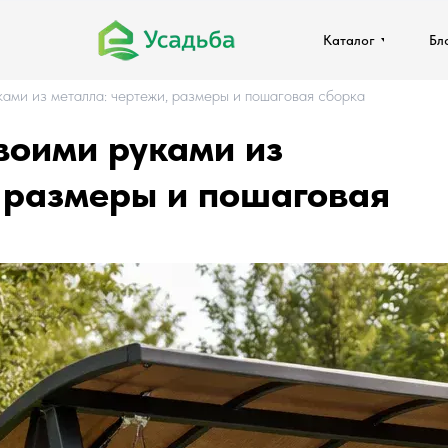
Каталог
Каталог
Бл
Бл
ами из металла: чертежи, размеры и пошаговая сборка
воими руками из
, размеры и пошаговая