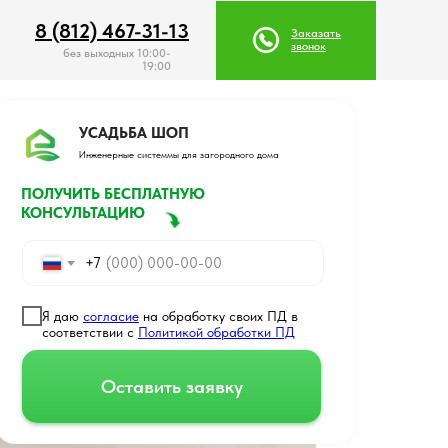
8 (812) 467-31-13
8 (812) 467-31-13
Заказать
Заказать
звонок
звонок
без выходных 10:00-
19:00
УСАДЬБА ШОП
Инженерные системмы для загородного дома
ПОЛУЧИТЬ БЕСПЛАТНУЮ
КОНСУЛЬТАЦИЮ
+7
Я даю
согласие
на обработку своих ПД в
соответствии с
Политикой обработки ПД
Оставить заявку