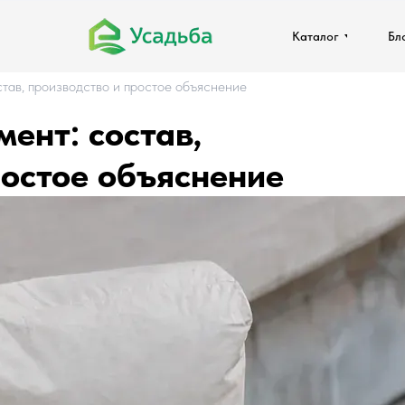
Каталог
Каталог
Бл
Бл
став, производство и простое объяснение
мент: состав,
ростое объяснение