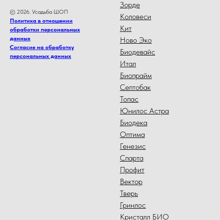
Зорде
© 2026. Усадьба ШОП
Коловеси
Политика в отношении
Кит
обработки персональных
данных
Ново Эко
Согласие на обработку
Биодевайс
персональных данных
Итал
Биопрайм
Септобак
Топас
Юнилос Астра
Биодека
Оптима
Генезис
Спарта
Профит
Вектор
Тверь
Гринлос
Кристалл БИО