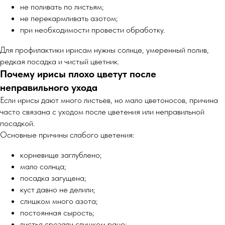
не поливать по листьям;
не перекармливать азотом;
при необходимости провести обработку.
Для профилактики ирисам нужны солнце, умеренный полив,
редкая посадка и чистый цветник.
Почему ирисы плохо цветут после
неправильного ухода
Если ирисы дают много листьев, но мало цветоносов, причина
часто связана с уходом после цветения или неправильной
посадкой.
Основные причины слабого цветения:
корневище заглублено;
мало солнца;
посадка загущена;
куст давно не делили;
слишком много азота;
постоянная сырость;
листья срезали слишком рано;