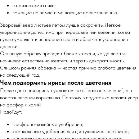
с признаками гнили;
лежащие на земле и мешающие проветриванию.
Здоровый веер листьев летом лучше сохранить. Легкое
укорачивание допустимо при пересадке или делении, когда
нужно уменьшить испарение влаги и облегчить укоренение
деленки.
Основную обрезку проводят ближе к осени, когда листья
начинают естественно желтеть и терять декоративность.
Слишком ранняя обрезка — частая причина слабого цветения
на следующий год.
Чем подкормить ирисы после цветения
После цветения ирисы нуждаются не в “разгоне зелени”, а в
восстановлении корневища. Поэтому в подкормке делают упор
на фосфор и калий.
Подойдут:
фосфорно-калийные удобрения;
комплексные удобрения для цветущих многолетников;
минеральные смеси с низким содержанием азота;