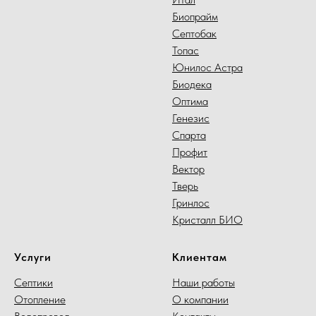
Биопрайм
Септобак
Топас
Юнилос Астра
Биодека
Оптима
Генезис
Спарта
Профит
Вектор
Тверь
Гринлос
Кристалл БИО
Услуги
Клиентам
Септики
Наши работы
Отопление
О компании