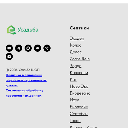
Септики
Экодея
Колос
Далос
Zorde Rein
Зорде
© 2026. Усадьба ШОП
Коловеси
Политика в отношении
Кит
обработки персональных
данных
Ново Эко
Согласие на обработку
Биодевайс
персональных данных
Итал
Биопрайм
Септобак
Топас
Юнилос Астра