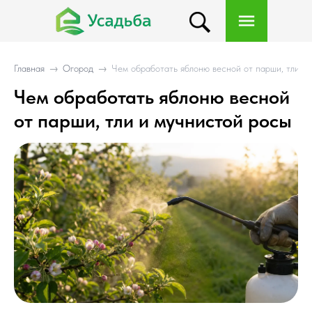
Главная
→
Огород
→
Чем обработать яблоню весной от парши, тли и
Чем обработать яблоню весной
от парши, тли и мучнистой росы