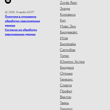
Zorde Rein
Зорде
© 2026. Усадьба ШОП
Коловеси
Политика в отношении
Кит
обработки персональных
данных
Ново Эко
Согласие на обработку
Биодевайс
персональных данных
Итал
Биопрайм
Септобак
Топас
Юнилос Астра
Биодека
Оптима
Генезис
Спарта
Профит
Вектор
Тверь
Гринлос