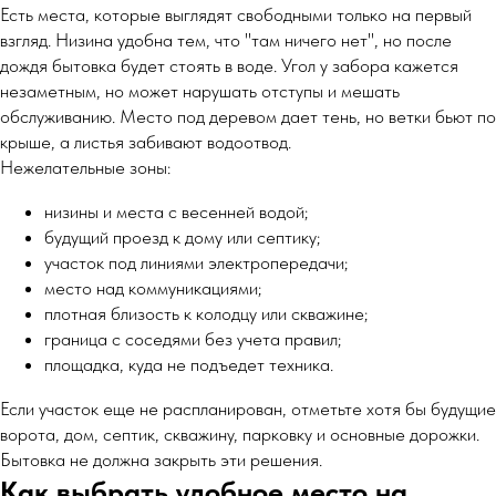
Есть места, которые выглядят свободными только на первый
взгляд. Низина удобна тем, что "там ничего нет", но после
дождя бытовка будет стоять в воде. Угол у забора кажется
незаметным, но может нарушать отступы и мешать
обслуживанию. Место под деревом дает тень, но ветки бьют по
крыше, а листья забивают водоотвод.
Нежелательные зоны:
низины и места с весенней водой;
будущий проезд к дому или септику;
участок под линиями электропередачи;
место над коммуникациями;
плотная близость к колодцу или скважине;
граница с соседями без учета правил;
площадка, куда не подъедет техника.
Если участок еще не распланирован, отметьте хотя бы будущие
ворота, дом, септик, скважину, парковку и основные дорожки.
Бытовка не должна закрыть эти решения.
Как выбрать удобное место на