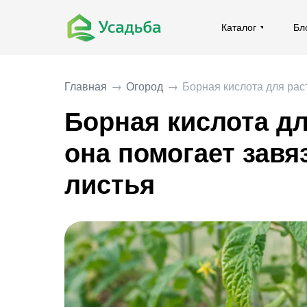
Каталог
Каталог
Бл
Бл
Главная
→
Огород
→
Борная кислота для раст
Борная кислота дл
она помогает завяз
листья