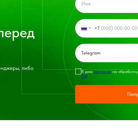
перед
+7
енджеры, либо
Я даю
согласие
на обработку
ПД
Полу