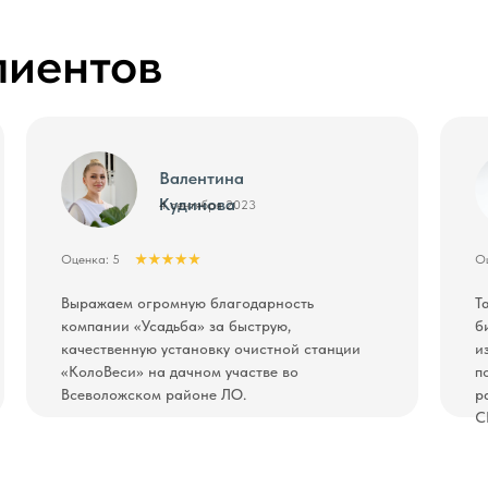
лиентов
Валентина
Кудинова
4 сентября 2023
Оценка: 5
Оц
Выражаем огромную благодарность
Т
компании «Усадьба» за быструю,
б
качественную установку очистной станции
и
«КолоВеси» на дачном участве во
п
Всеволожском районе ЛО.
р
С