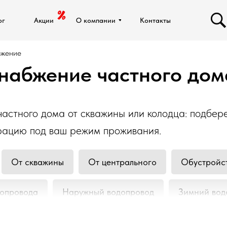
ог
ог
Акции
Акции
О компании
О компании
Контакты
Контакты
бжение
набжение частного дом
астного дома от скважины или колодца: подбер
ьтрацию под ваш режим проживания.
От скважины
От центрального
Обустройс
опровода
Наружный водопровод
Зимний вод