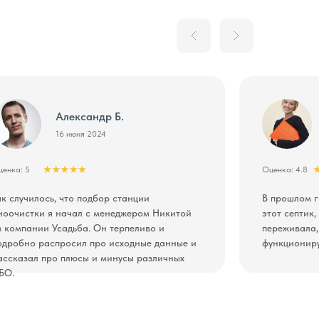
Александр Б.
16 июня 2024
енка: 5
Оценка: 4.8
ак случилось, что подбор станции
В прошлом г
иоочистки я начал с менеджером Никитой
этот септик
з компании Усадьба. Он терпеливо и
переживала,
одробно распросил про исходные данные и
функционирует
ассказал про плюсы и минусы различных
БО.