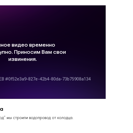
ца
од” мы строили водопровод от колодца.