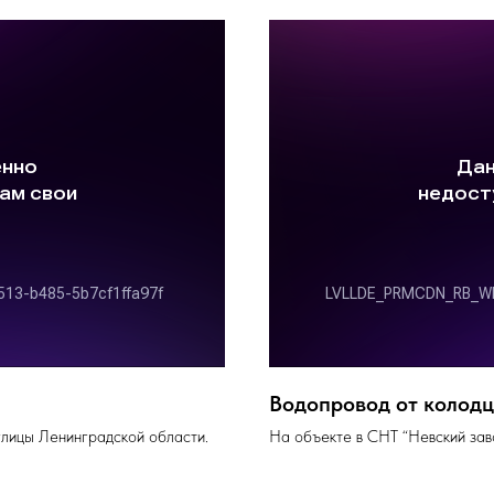
Водопровод от колод
глицы Ленинградской области.
На объекте в СНТ “Невский зав