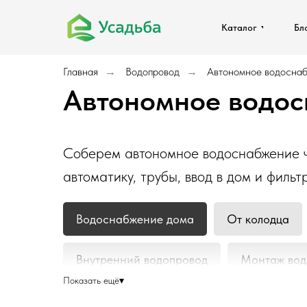
Каталог
Каталог
Бл
Бл
Главная
Водопровод
Автономное водосна
→
→
Автономное водос
Соберем автономное водоснабжение ч
автоматику, трубы, ввод в дом и фил
Водоснабжение дома
От колодца
Внутренний водопровод
Монтаж вод
Показать ещё
▾
Провести воду в дом