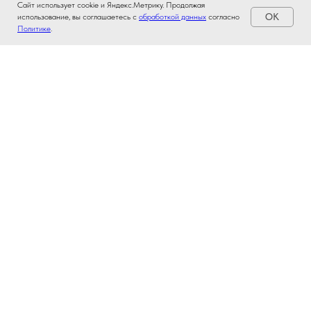
Сайт использует cookie и Яндекс.Метрику. Продолжая
OK
использование, вы соглашаетесь с
обработкой данных
согласно
Политике
.
Консультация и подбор
Свяжитесь с нашим специалистом для подбора подходящей модели
септика под ваш участок и количество пользователей.
Коммерческое предложение
Вы получаете индивидуальное предложение, согласовываете
комплект, доставку и монтаж. Заключаем договор.
Доставка и установка
Осуществляем доставку оборудования на объект и производим
установку в соответствии с техническими нормами.