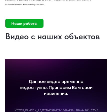
Быстрый монтаж
долговечными комплектующими.
Установка системы «под ключ» занимает
2–5 дней в зависимости от типа и
площади дома.
Долговечность
Качественное оборудование служит 15–
30 лет при правильной эксплуатации.
Чистота и безопасность
Отопление не сушит воздух, не
выделяет запахов и безопасно при
установке с соблюдением норм.