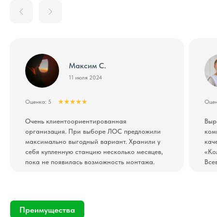
Максим С.
11 июля 2024
Оценка: 5
Оцен
Очень клиентоориентированная
Выр
организация. При выборе ЛОС предложили
ком
максимально выгодный вариант. Хранили у
кач
себя купленную станцию несколько месяцев,
«Ко
пока не появилась возможность монтажа.
Все