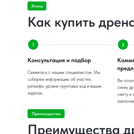
Этапы
Как купить дрен
Консультация и подбор
Комм
предл
Свяжитесь с нашим специалистом. Мы
соберём информацию об участке,
Вы получ
рельефе, уровне грунтовых вод и ваших
схему др
задачах.
смету и 
заключае
Преимущества
Преимущества д