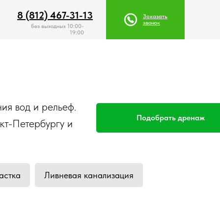
8 (812) 467-31-13
8 (812) 467-31-13
Заказать
Заказать
звонок
звонок
без выходных 10:00-
19:00
ия вод и рельеф.
Подобрать дренаж
кт-Петербургу и
астка
Ливневая канализация