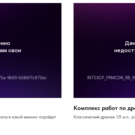
Комплекс работ по др
аться какой именно подойдет
Классический дренаж 58 м.п., 