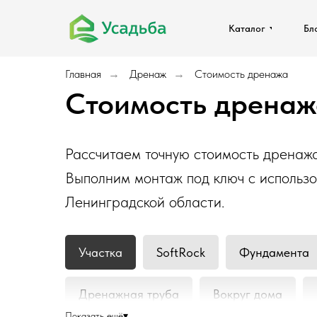
Каталог
Каталог
Бл
Бл
Главная
Дренаж
Стоимость дренажа
→
→
Стоимость дренаж
Рассчитаем точную стоимость дренажа 
Выполним монтаж под ключ с использ
Ленинградской области.
Участка
SoftRock
Фундамента
Дренажная труба
Вокруг дома
Показать ещё
▾