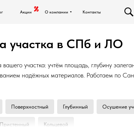
ог
ог
Акции
Акции
О компании
О компании
Контакты
Контакты
а участка в СПб и ЛО
вашего участка: учтём площадь, глубину залеган
ованием надёжных материалов. Работаем по Сан
Поверхностный
Глубинный
Осушение уч
Пристенный
Кольцевой