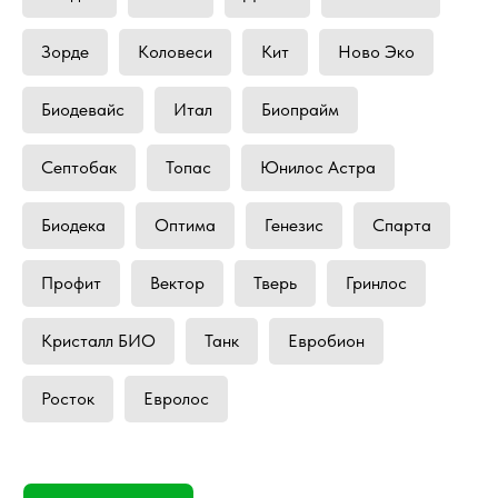
Зорде
Коловеси
Кит
Ново Эко
Биодевайс
Итал
Биопрайм
Септобак
Топас
Юнилос Астра
Биодека
Оптима
Генезис
Спарта
Профит
Вектор
Тверь
Гринлос
Кристалл БИО
Танк
Евробион
Росток
Евролос