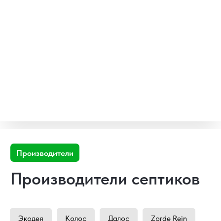
Я даю
согласие
на обработку своих ПД в
соответствии с
Политикой обработки ПД
Получить консультацию
Этапы
Как купить септик для
бани?
Экодея
Колос
Далос
Zorde Rein