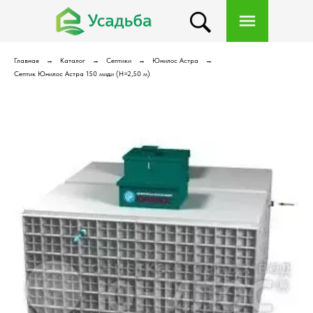
Главная
Каталог
Септики
Юнилос Астра
Септик Юнилос Астра 150 миди (Н=2,50 м)