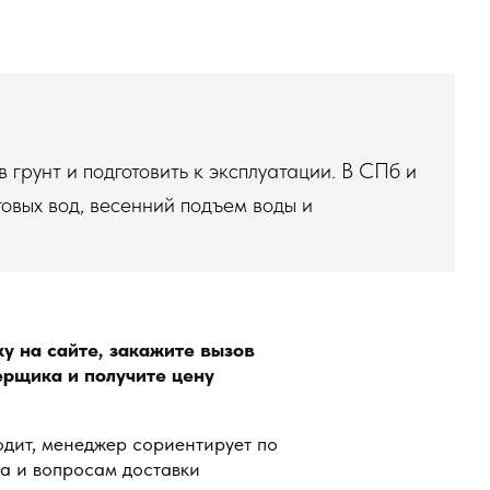
закажите вызов
учите цену
р сориентирует по
 доставки
 грунт и подготовить к эксплуатации. В СПб и
товых вод, весенний подъем воды и
им работу,