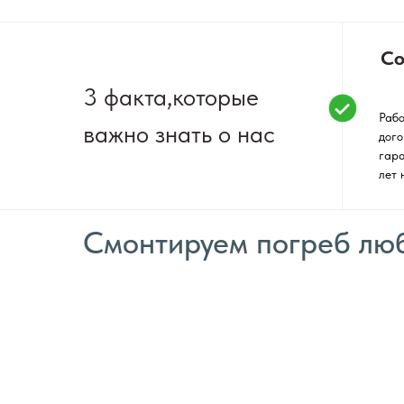
Со
3 факта,которые
Рабо
важно знать о нас
дого
гара
лет 
Смонтируем погреб люб