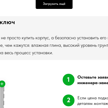
Загрузить ещё
Оставьте заявку на сайте, 
1
инженера-замерщика и пол
 ключ
Если цена подходит, менедже
2
деталям монтажа и вопросам
е просто купить корпус, а безопасно установить его в
, чем кажутся: влажная глина, высокий уровень грун
Быстро и качественно выполн
3
смонтируем погреб за 1 день
на весь процесс установки.
Консультация в WhatsApp