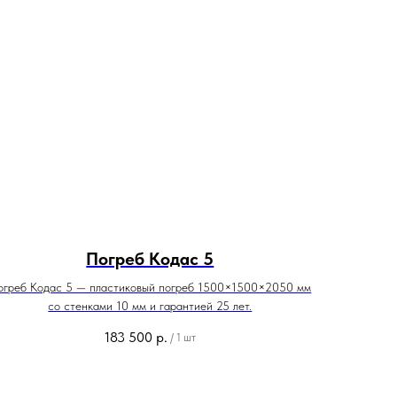
Погреб Кодас 5
огреб Кодас 5 — пластиковый погреб 1500×1500×2050 мм
со стенками 10 мм и гарантией 25 лет.
183 500
р.
/
1 шт