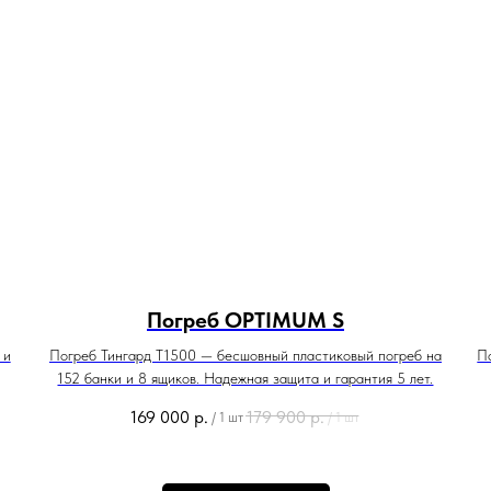
Погреб OPTIMUM S
 и
Погреб Тингард Т1500 — бесшовный пластиковый погреб на
П
152 банки и 8 ящиков. Надежная защита и гарантия 5 лет.
169 000
р.
179 900
р.
/
1 шт
/
1 шт