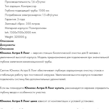
Производительность: 1,6 м³/сутки
Тип аэрации: Компрессор
Глубина подводящей трубы: 1500 мм
Потребление электроэнергии: 1.5 кВт/сутки
Гарантия: 3 года
Залповый сброс: 350 литров
Материал корпуса: Полипропилен
lwh: 1500x1100x3000 mm
Weight: 320000 g
Описание
Документы
Описание
Юнилос Астра 8 Лонг
— версия станции биологической очистки для 8 человек с
увеличенной высотой корпуса. Модель предназначена для подключения при значительной
глубине залегания канализационной трубы.
Септик Юнилос Астра 8 Лонг обеспечивает глубокую аэрационную очистку стоков и
стабильную работу при постоянной нагрузке. Увеличенная высота корпуса позволяет
подключать систему без дополнительных удлинителей.
Если вы планируете
Юнилос Астра 8 Лонг купить
, рекомендуется заранее определить
глубину ввода и особенности участка.
Юнилос Астра 8 Лонг цена
зависит от комплектации и условий установки.