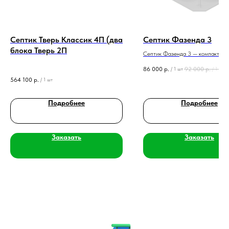
Септик Тверь Классик 4П (два
Септик Фазенда 3
блока Тверь 2П
Септик Фазенда 3 — компактная
0,6 м³/сутки для 3 человек с ком
86 000
р.
92 000
р.
/
1 шт
/
1 шт
аэрацией.
564 100
р.
/
1 шт
Подробнее
Подробнее
Заказать
Заказать