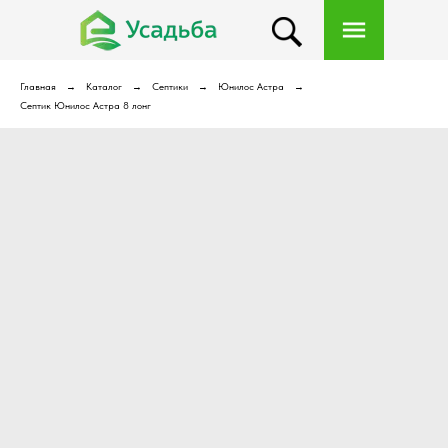
Главная
Каталог
Септики
Юнилос Астра
Септик Юнилос Астра 8 лонг