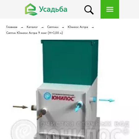
Главная
Каталог
Септики
Юнилос Астра
Септик Юнилос Астра 9 лонг (Н=3,00 м)