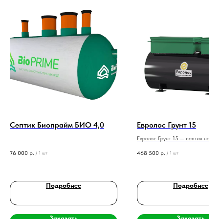
Септик Биопрайм БИО 4,0
Евролос Грунт 15
Евролос Грунт 15 — септик на 15 
высокая производительность, ус
76 000
р.
468 500
р.
/
1 шт
/
1 шт
корпус для сложных грунтов и УГВ
Подробнее
Подробнее
Заказать
Заказать