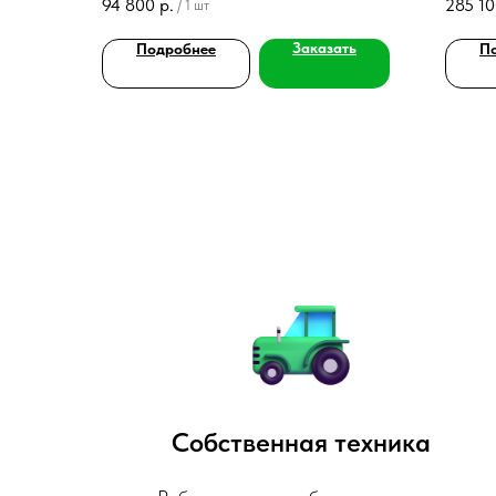
94 800
р.
285 1
/
1 шт
Ø125/133/159 мм. Возможна обвязка,
аэрацио
гарантия 10 лет.
Заказать
Подробнее
П
Собственная техника