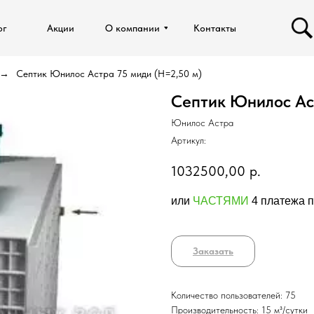
ог
ог
Акции
Акции
О компании
О компании
Контакты
Контакты
Септик Юнилос Астра 75 миди (Н=2,50 м)
Септик Юнилос Ас
Юнилос Астра
Артикул:
1032500,00
р.
или
ЧАСТЯМИ
4 платежа п
Заказать
Количество пользователей: 75
Производительность: 15 м³/сутки