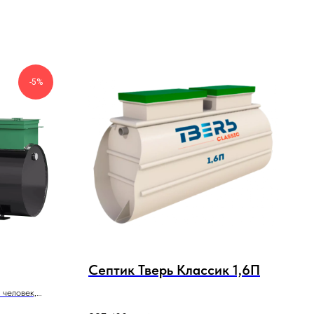
-5%
Септик Тверь Классик 1,6П
 человек,
грунтов и