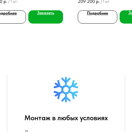
00
р.
209 200
р.
/
1 шт
/
1 шт
нная очистка стоков.
высокого УГВ, стабильная биол
очистка.
Заказать
З
одробнее
Подробнее
Монтаж в любых условиях