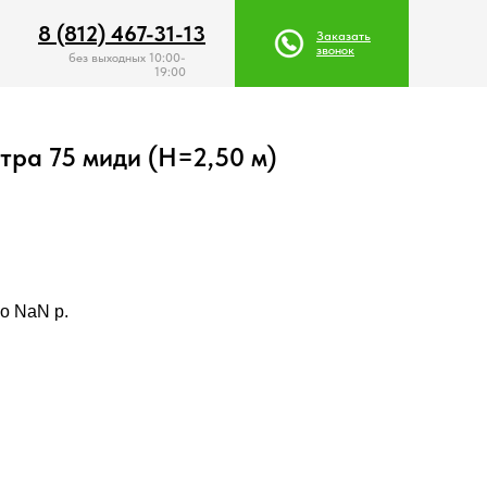
8 (812) 467-31-13
8 (812) 467-31-13
Заказать
Заказать
звонок
звонок
без выходных 10:00-
19:00
тра 75 миди (Н=2,50 м)
о NaN p.