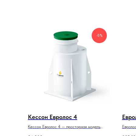
-5%
Кессон Евролос 4
Евро
Кессон Евролос 4 — просторная модель
Евролос
1340×1340×2200 мм для скважины
высокая