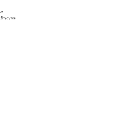
мм
кВт/сутки