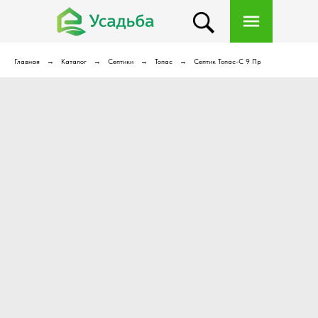
Главная
Каталог
Септики
Топас
Септик Топас-С 9 Пр