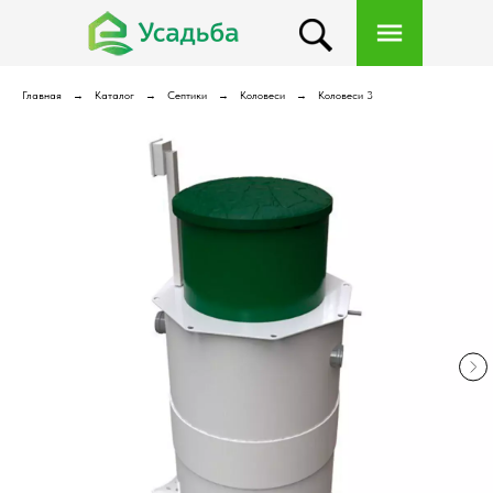
Главная
Каталог
Септики
Коловеси
Коловеси 3