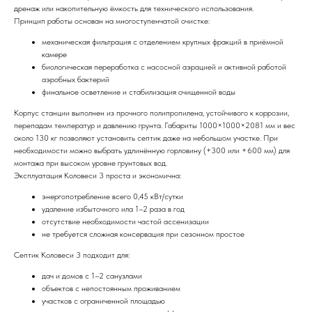
дренаж или накопительную ёмкость для технического использования.
Принцип работы основан на многоступенчатой очистке:
механическая фильтрация с отделением крупных фракций в приёмной
камере
биологическая переработка с насосной аэрацией и активной работой
аэробных бактерий
финальное осветление и стабилизация очищенной воды
Корпус станции выполнен из прочного полипропилена, устойчивого к коррозии,
перепадам температур и давлению грунта. Габариты 1000×1000×2081 мм и вес
около 130 кг позволяют установить септик даже на небольшом участке. При
необходимости можно выбрать удлинённую горловину (+300 или +600 мм) для
монтажа при высоком уровне грунтовых вод.
Эксплуатация Коловеси 3 проста и экономична:
энергопотребление всего 0,45 кВт/сутки
удаление избыточного ила 1–2 раза в год
отсутствие необходимости частой ассенизации
не требуется сложная консервация при сезонном простое
Септик Коловеси 3 подходит для:
дач и домов с 1–2 санузлами
объектов с непостоянным проживанием
участков с ограниченной площадью