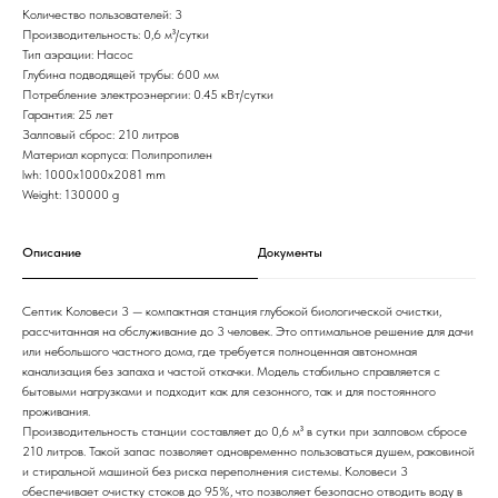
Количество пользователей: 3
Производительность: 0,6 м³/сутки
Тип аэрации: Насос
Глубина подводящей трубы: 600 мм
Потребление электроэнергии: 0.45 кВт/сутки
Гарантия: 25 лет
Залповый сброс: 210 литров
Материал корпуса: Полипропилен
lwh: 1000x1000x2081 mm
Weight: 130000 g
Описание
Документы
Септик Коловеси 3 — компактная станция глубокой биологической очистки,
рассчитанная на обслуживание до 3 человек. Это оптимальное решение для дачи
или небольшого частного дома, где требуется полноценная автономная
канализация без запаха и частой откачки. Модель стабильно справляется с
бытовыми нагрузками и подходит как для сезонного, так и для постоянного
проживания.
Производительность станции составляет до 0,6 м³ в сутки при залповом сбросе
210 литров. Такой запас позволяет одновременно пользоваться душем, раковиной
и стиральной машиной без риска переполнения системы. Коловеси 3
обеспечивает очистку стоков до 95%, что позволяет безопасно отводить воду в