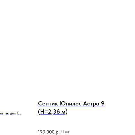
Септик Юнилос Астра 9
(Н=2,36 м)
птик для 6
тки без
199 000
р.
/
1 шт