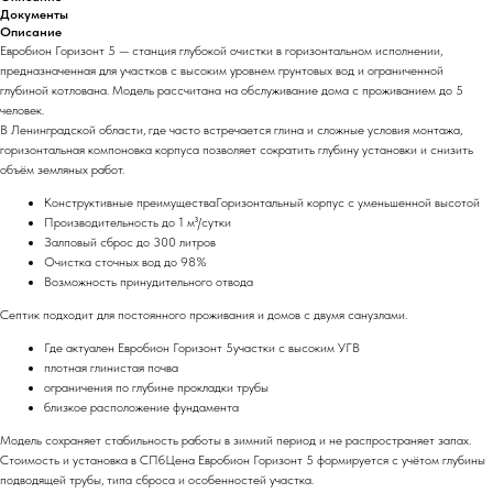
Документы
Описание
Евробион Горизонт 5 — станция глубокой очистки в горизонтальном исполнении,
предназначенная для участков с высоким уровнем грунтовых вод и ограниченной
глубиной котлована. Модель рассчитана на обслуживание дома с проживанием до 5
человек.
В Ленинградской области, где часто встречается глина и сложные условия монтажа,
горизонтальная компоновка корпуса позволяет сократить глубину установки и снизить
объём земляных работ.
Конструктивные преимуществаГоризонтальный корпус с уменьшенной высотой
Производительность до 1 м³/сутки
Залповый сброс до 300 литров
Очистка сточных вод до 98%
Возможность принудительного отвода
Септик подходит для постоянного проживания и домов с двумя санузлами.
Где актуален Евробион Горизонт 5участки с высоким УГВ
плотная глинистая почва
ограничения по глубине прокладки трубы
близкое расположение фундамента
Модель сохраняет стабильность работы в зимний период и не распространяет запах.
Стоимость и установка в СПбЦена Евробион Горизонт 5 формируется с учётом глубины
подводящей трубы, типа сброса и особенностей участка.