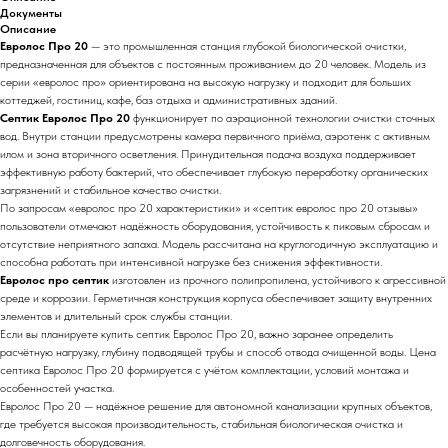
Документы
Описание
Евролос Про 20
— это промышленная станция глубокой биологической очистки,
предназначенная для объектов с постоянным проживанием до 20 человек. Модель из
серии «евролос про» ориентирована на высокую нагрузку и подходит для больших
коттеджей, гостиниц, кафе, баз отдыха и административных зданий.
Септик Евролос Про 20
функционирует по аэрационной технологии очистки сточных
вод. Внутри станции предусмотрены камера первичного приёма, аэротенк с активным
илом и зона вторичного осветления. Принудительная подача воздуха поддерживает
эффективную работу бактерий, что обеспечивает глубокую переработку органических
загрязнений и стабильное качество очистки.
По запросам «евролос про 20 характеристики» и «септик евролос про 20 отзывы»
пользователи отмечают надёжность оборудования, устойчивость к пиковым сбросам и
отсутствие неприятного запаха. Модель рассчитана на круглогодичную эксплуатацию и
способна работать при интенсивной нагрузке без снижения эффективности.
Евролос про септик
изготовлен из прочного полипропилена, устойчивого к агрессивной
среде и коррозии. Герметичная конструкция корпуса обеспечивает защиту внутренних
элементов и длительный срок службы станции.
Если вы планируете купить септик Евролос Про 20, важно заранее определить
расчётную нагрузку, глубину подводящей трубы и способ отвода очищенной воды. Цена
септика Евролос Про 20 формируется с учётом комплектации, условий монтажа и
особенностей участка.
Евролос Про 20 — надёжное решение для автономной канализации крупных объектов,
где требуется высокая производительность, стабильная биологическая очистка и
долговечность оборудования.