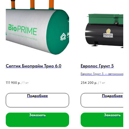
Септик Биопрайм Трио 6,0
Евролос Грунт 5
Евролос Грунт 5 — автономная к
на 5 человек, усиленный корпус д
111 900
р.
254 200
р.
/
1 шт
/
1 шт
высокого УГВ, глубокая биологич
очистка.
Подробнее
Подробнее
Заказать
Заказать