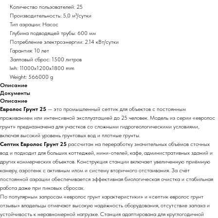
Количество пользователей: 25
Производительность: 5,0 м³/сутки
Тип аэрации: Насос
Глубина подводящей трубы: 600 мм
Потребление электроэнергии: 2.14 кВт/сутки
Гарантия: 10 лет
Залповый сброс: 1500 литров
lwh: 11000x1200x1800 mm
Weight: 566000 g
Описание
Документы
Описание
Евролос Грунт 25
— это промышленный септик для объектов с постоянным
проживанием или интенсивной эксплуатацией до 25 человек. Модель из серии «евролос
грунт» предназначена для участков со сложными гидрогеологическими условиями,
включая высокий уровень грунтовых вод и плотные грунты.
Септик Евролос Грунт 25
рассчитан на переработку значительных объёмов сточных
вод и подходит для больших коттеджей, мини-отелей, кафе, административных зданий и
других коммерческих объектов. Конструкция станции включает увеличенную приёмную
камеру, аэротенк с активным илом и систему вторичного отстаивания. За счёт
постоянной аэрации обеспечивается эффективная биологическая очистка и стабильная
работа даже при пиковых сбросах.
По популярным запросам «евролос грунт характеристики» и «септик евролос грунт
отзывы» владельцы отмечают высокую надёжность оборудования, отсутствие запаха и
устойчивость к неравномерной нагрузке. Станция адаптирована для круглогодичной