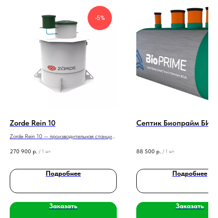
-5%
Zorde Rein 10
Септик Биопрайм БИО 
Zorde Rein 10 — производительная станция
биологической очистки на 10 человек с
270 900
р.
88 500
р.
/
1 шт
/
1 шт
переработкой 2,0 м³/сутки.
Подробнее
Подробнее
Заказать
Заказать