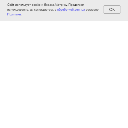
Сайт использует cookie и Яндекс.Метрику. Продолжая
OK
использование, вы соглашаетесь с
обработкой данных
согласно
Политике
.