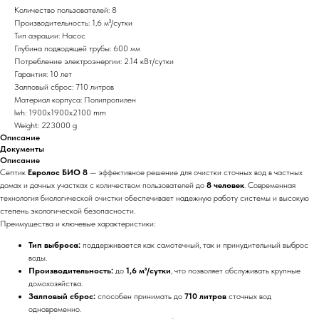
Количество пользователей: 8
Производительность: 1,6 м³/сутки
Тип аэрации: Насос
Глубина подводящей трубы: 600 мм
Потребление электроэнергии: 2.14 кВт/сутки
Гарантия: 10 лет
Залповый сброс: 710 литров
Материал корпуса: Полипропилен
lwh: 1900x1900x2100 mm
Weight: 223000 g
Описание
Документы
Описание
Септик
Евролос БИО 8
— эффективное решение для очистки сточных вод в частных
домах и дачных участках с количеством пользователей до
8 человек
. Современная
технология биологической очистки обеспечивает надежную работу системы и высокую
степень экологической безопасности.
Преимущества и ключевые характеристики:
Тип выброса:
поддерживается как самотечный, так и принудительный выброс
воды.
Производительность:
до
1,6 м³/сутки
, что позволяет обслуживать крупные
домохозяйства.
Залповый сброс:
способен принимать до
710 литров
сточных вод
одновременно.