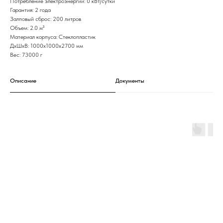
Потребление электроэнергии: 0 кВт/сутки
Гарантия: 2 года
Залповый сброс: 200 литров
Объем: 2.0 м³
Материал корпуса: Стеклопластик
ДxШxВ: 1000x1000x2700 мм
Вес: 73000 г
Описание
Документы