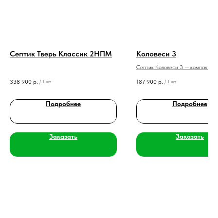
Септик Тверь Классик 2НПМ
Коловеси 3
Септик Коловеси 3 — компактная
биологической очистки для 3 чело
338 900
р.
187 900
р.
/
1 шт
/
1 шт
производительностью 0,6 м³/сутк
залповым сбросом 210 л. Эконом
энергопотребление, очистка до 
Подробнее
Подробнее
надёжный корпус делают модель
решением для дачи и небольшого
Заказать
Заказать