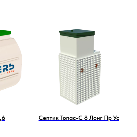
,6
Септик Топас-С 8 Лонг Пр Ус