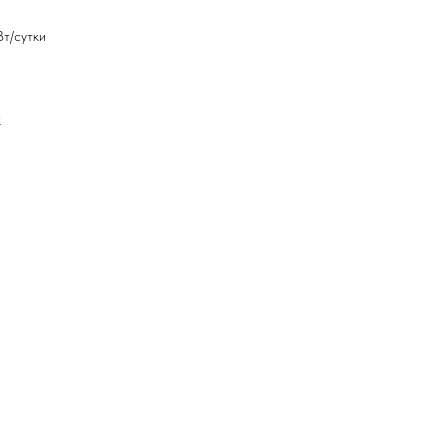
Вт/сутки
к