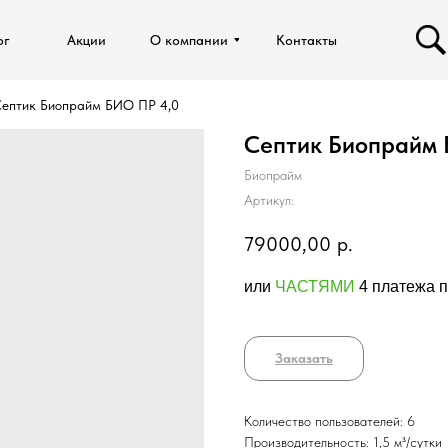
ог
ог
Акции
Акции
О компании
О компании
Контакты
Контакты
ептик Биопрайм БИО ПР 4,0
Септик Биопрайм 
Биопрайм
Артикул:
79000,00
р.
или
ЧАСТЯМИ
4 платежа п
Заказать
Количество пользователей: 6
Производительность: 1,5 м³/сутки