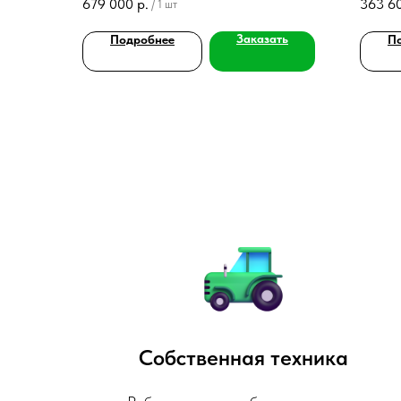
679 000
р.
363 6
/
1 шт
усиленная конструкция для сложных грунтов.
Заказать
Подробнее
П
Собственная техника