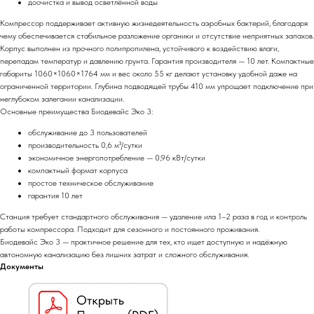
доочистка и вывод осветлённой воды
Компрессор поддерживает активную жизнедеятельность аэробных бактерий, благодаря
чему обеспечивается стабильное разложение органики и отсутствие неприятных запахов.
Корпус выполнен из прочного полипропилена, устойчивого к воздействию влаги,
перепадам температур и давлению грунта. Гарантия производителя — 10 лет. Компактные
габариты 1060×1060×1764 мм и вес около 55 кг делают установку удобной даже на
ограниченной территории. Глубина подводящей трубы 410 мм упрощает подключение при
неглубоком залегании канализации.
Основные преимущества Биодевайс Эко 3:
обслуживание до 3 пользователей
производительность 0,6 м³/сутки
экономичное энергопотребление — 0,96 кВт/сутки
компактный формат корпуса
простое техническое обслуживание
гарантия 10 лет
Станция требует стандартного обслуживания — удаление ила 1–2 раза в год и контроль
работы компрессора. Подходит для сезонного и постоянного проживания.
Биодевайс Эко 3 — практичное решение для тех, кто ищет доступную и надёжную
автономную канализацию без лишних затрат и сложного обслуживания.
Документы