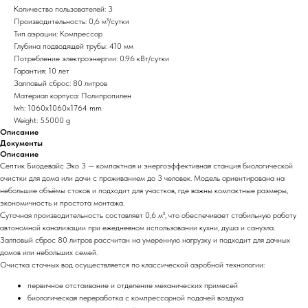
Количество пользователей: 3
Производительность: 0,6 м³/сутки
Тип аэрации: Компрессор
Глубина подводящей трубы: 410 мм
Потребление электроэнергии: 0.96 кВт/сутки
Гарантия: 10 лет
Залповый сброс: 80 литров
Материал корпуса: Полипропилен
lwh: 1060x1060x1764 mm
Weight: 55000 g
Описание
Документы
Описание
Септик Биодевайс Эко 3 — компактная и энергоэффективная станция биологической
очистки для дома или дачи с проживанием до 3 человек. Модель ориентирована на
небольшие объёмы стоков и подходит для участков, где важны компактные размеры,
экономичность и простота монтажа.
Суточная производительность составляет 0,6 м³, что обеспечивает стабильную работу
автономной канализации при ежедневном использовании кухни, душа и санузла.
Залповый сброс 80 литров рассчитан на умеренную нагрузку и подходит для дачных
домов или небольших семей.
Очистка сточных вод осуществляется по классической аэробной технологии:
первичное отстаивание и отделение механических примесей
биологическая переработка с компрессорной подачей воздуха