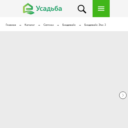
Главная
Каталог
Септики
Биодевайс
Биодевайс Эко 3