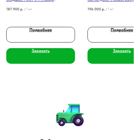
биологической очистки на 3 человека с
автономная канализация для семь
187 900
р.
196 000
р.
/
1 шт
/
1 шт
производительностью 0,6 м³/сутки и
человек. Эффективная очистка ст
выбором типа выброса.
удобная установка на сложных гр
Подробнее
Подробнее
Заказать
Заказать